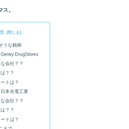
マス。
次
そうな銘柄
Genky DrugStores
んな会社？？
績は？？
ャートは？
9 日本光電工業
んな会社？？
績は？？
ャートは？
こまで