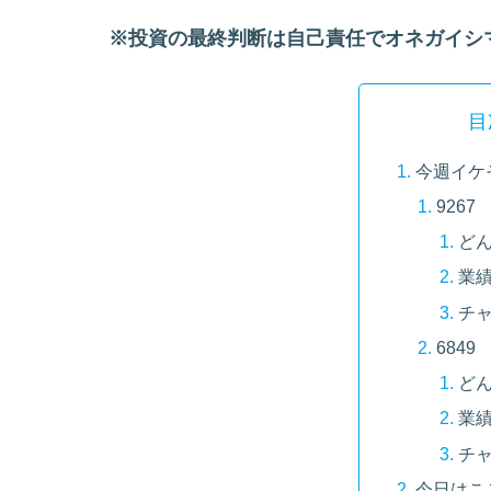
※投資の最終判断は自己責任でオネガイシ
目
今週イケ
9267 
ど
業
チ
684
ど
業
チ
今日はこ