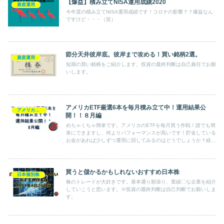
【爆益】積み立てNISA運用成績2020
資産運用
今年度の積み立てNISA運用成績です！コロナの影響？？爆益なん
ですけど・・・（笑）
節分天井彼岸底。彼岸まで攻める！買い銘柄2選。
資産運用
短期の買い銘柄をご紹介します。投資の最終判断は自己責任でお願
いします。
アメリカETF厳選6本を毎月積み立て中！運用結果公
アメリカETF
開！！８月編
めちゃくちゃ簡単です。アメリカのETFを毎月買う作戦！誰でも簡
単にできますし、何よりパフォーマンスが高いです！貯金している
お金があれば少しずつ運用に回してみるのはどうでしょうか？経済
にも目が向きますし、おすすめですよー♪
買うと儲かるかもしれないおすすめ日本株
日本個別株
株のトレードが大好きです。基本通り順張り、業績〇な企業を紹介
していこうと思います。※投資の最終判断は自己判断でお願いしま
す。