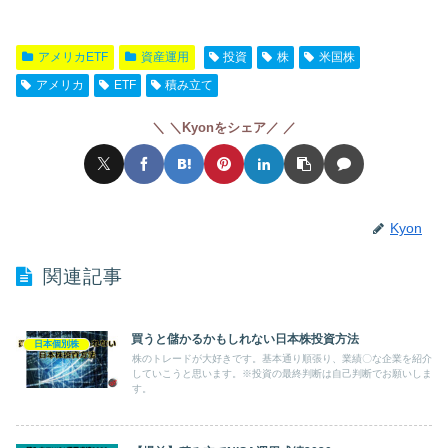
a
wi
n
o
at
有
c
tt
e
ck
e
アメリカETF
資産運用
投資
株
米国株
e
er
et
n
アメリカ
ETF
積み立て
b
a
o
＼Kyonをシェア／
o
k
Kyon
関連記事
買うと儲かるかもしれない日本株投資方法
日本個別株
株のトレードが大好きです。基本通り順張り、業績〇な企業を紹介
していこうと思います。※投資の最終判断は自己判断でお願いしま
す。