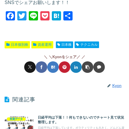
SNSでシェアお願いします！！
F
T
Li
P
H
共
a
wi
n
o
at
有
c
tt
e
ck
e
e
er
et
n
日本個別株
資産運用
日本株
テクニカル
b
a
＼Kyonをシェア／
o
o
k
Kyon
関連記事
日経平均は下落！！何もできないのでチャート見て状況
投資データ
整理します。
日経平均は下落しています。ボラティリティも大きく、どんどん資