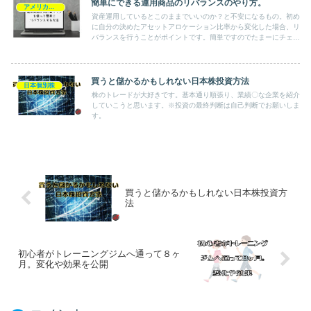
簡単にできる運用商品のリバランスのやり方。
アメリカETF
資産運用しているとこのままでいいのか？と不安になるもの。初め
に自分の決めたアセットアロケーション比率から変化した場合、リ
バランスを行うことがポイントです。簡単ですのでたまーにチェッ
クしてみてください。
買うと儲かるかもしれない日本株投資方法
日本個別株
株のトレードが大好きです。基本通り順張り、業績〇な企業を紹介
していこうと思います。※投資の最終判断は自己判断でお願いしま
す。
買うと儲かるかもしれない日本株投資方
法
初心者がトレーニングジムへ通って８ヶ
月。変化や効果を公開