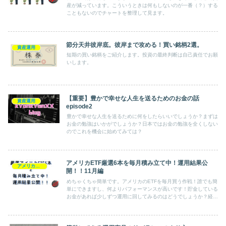
産が減っています。こういうときは何もしないのが一番（？）する
こともないのでチャートを整理して見ます。
節分天井彼岸底。彼岸まで攻める！買い銘柄2選。
資産運用
短期の買い銘柄をご紹介します。投資の最終判断は自己責任でお願
いします。
【重要】豊かで幸せな人生を送るためのお金の話
資産運用
episode2
豊かで幸せな人生を送るために何をしたらいいでしょうか？まずは
お金の勉強はいかがでしょうか？日本ではお金の勉強を全くしない
のでこれを機会に始めてみては？
アメリカETF厳選6本を毎月積み立て中！運用結果公
アメリカETF
開！！11月編
めちゃくちゃ簡単です。アメリカのETFを毎月買う作戦！誰でも簡
単にできますし、何よりパフォーマンスが高いです！貯金している
お金があれば少しずつ運用に回してみるのはどうでしょうか？経済
にも目が向きますし、おすすめですよー♪