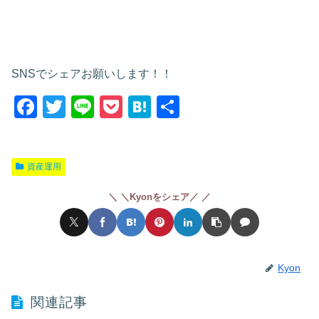
SNSでシェアお願いします！！
F
T
Li
P
H
共
a
wi
n
o
at
有
c
tt
e
ck
e
資産運用
e
er
et
n
b
a
＼Kyonをシェア／
o
o
k
Kyon
関連記事