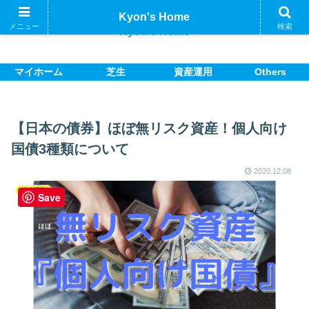
Kyon's Home
メニュー
検索
Kyon's Home
マイホーム
芝生
資産運用
Others
【日本の債券】ほぼ無リスク資産！個人向け
国債3種類について
2020.12.08
資産運用
Save