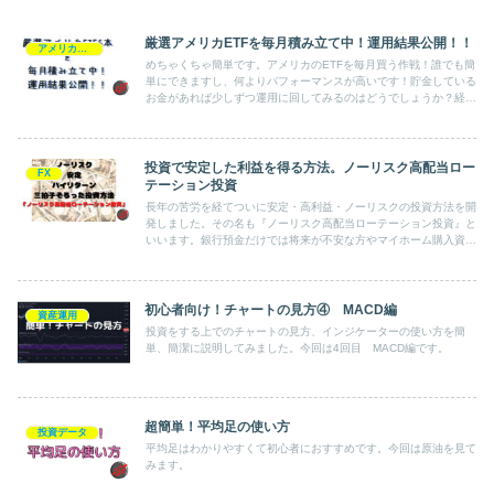
厳選アメリカETFを毎月積み立て中！運用結果公開！！
アメリカETF
めちゃくちゃ簡単です。アメリカのETFを毎月買う作戦！誰でも簡
単にできますし、何よりパフォーマンスが高いです！貯金している
お金があれば少しずつ運用に回してみるのはどうでしょうか？経済
にも目が向きますし、おすすめですよー♪
投資で安定した利益を得る方法。ノーリスク高配当ロー
FX
テーション投資
長年の苦労を経てついに安定・高利益・ノーリスクの投資方法を開
発しました。その名も『ノーリスク高配当ローテーション投資』と
いいます。銀行預金だけでは将来が不安な方やマイホーム購入資金
を溜めたい方など、どなたでも簡単に行える投資方法なので是非試
してみてください。
初心者向け！チャートの見方④ MACD編
資産運用
投資をする上でのチャートの見方、インジケーターの使い方を簡
単、簡潔に説明してみました。今回は4回目 MACD編です。
超簡単！平均足の使い方
投資データ
平均足はわかりやすくて初心者におすすめです。今回は原油を見て
みます。