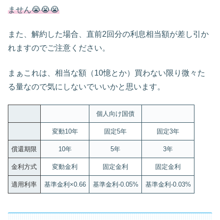
ません😭😭😭
また、解約した場合、直前2回分の利息相当額が差し引か
れますのでご注意ください。
まぁこれは、相当な額（10憶とか）買わない限り微々た
る量なので気にしないでいいかと思います。
個人向け国債
変動10年
固定5年
固定3年
償還期限
10年
5年
3年
金利方式
変動金利
固定金利
固定金利
適用利率
基準金利×0.66
基準金利-0.05%
基準金利-0.03%