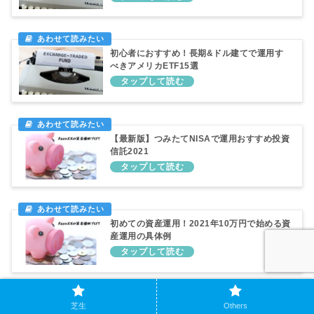
初心者におすすめ！長期&ドル建てで運用す
べきアメリカETF15選
【最新版】つみたてNISAで運用おすすめ投資
信託2021
初めての資産運用！2021年10万円で始める資
産運用の具体例
SNSでシェアお願いします！！
芝生
Others