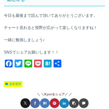
今日も最後まで読んで頂いてありがとうございます。
チャート見れると視野が広がって楽しくなりますね！
一緒に勉強しましょう♪
SNSでシェアお願いします！！
F
T
Li
P
H
共
a
wi
n
o
at
有
c
tt
e
ck
e
資産運用
e
er
et
n
b
a
＼Kyonをシェア／
o