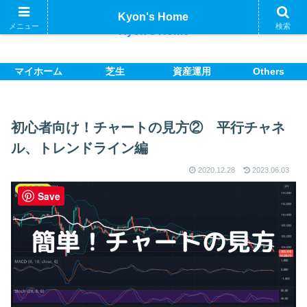
Kyon's Home
メニュー
検索
Kyon's Home
マイホーム
芝生
資産運用
Others
初心者向け！チャートの見方② 平行チャネ
ル、トレンドライン編
2020.12.28
2023.06.03
資産運用
Save