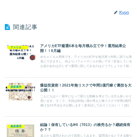
o
k
Kyon
関連記事
アメリカETF厳選6本を毎月積み立て中！運用結果公
アメリカETF
開！！6月編
めちゃくちゃ簡単です。アメリカのETFを毎月買う作戦！誰でも簡
単にできますし、何よりパフォーマンスが高いです！貯金している
お金があれば少しずつ運用に回してみるのはどうでしょうか？経済
にも目が向きますし、おすすめですよー♪
爆益投資術！2021年無リスクで年間1億円稼ぐ裏技を大
資産運用
公開！！
こんにちはー！新年になって新たな戦略を考えている方も多いかと
思います。そこで、今回は特別に僕が考えた無リスクで年間1憶円
稼げるFX手法を大公開します！是非試してみてください！！(笑)
結論！保有しているIHI（7013）の株売るか？継続保有
資産運用
か？？
友人から質問されたので回答してみます。質問頂けるとできる限り