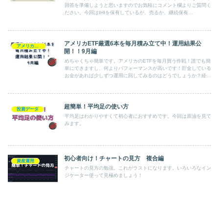
回答を準備しようと思いますのでお気軽にコメント欄よりご質問く
ださい。今回はIHIを保有しているが、売るか、継続保有
か・・・。についてです。
アメリカETF厳選6本を毎月積み立て中！運用結果公
アメリカETF
開！！9月編
めちゃくちゃ簡単です。アメリカのETFを毎月買う作戦！誰でも簡
単にできますし、何よりパフォーマンスが高いです！貯金している
お金があれば少しずつ運用に回してみるのはどうでしょうか？経済
にも目が向きますし、おすすめですよー♪
超簡単！平均足の使い方
投資データ
平均足はわかりやすくて初心者におすすめです。今回は原油を見て
みます。
初心者向け！チャートの見方 複合編
資産運用
チャートの見方の勉強。これがラストになります。いろいろなイン
ジケーター使って見極めましょう！