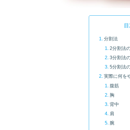
目
分割法
2分割法
3分割法
5分割法
実際に何を
腹筋
胸
背中
肩
腕