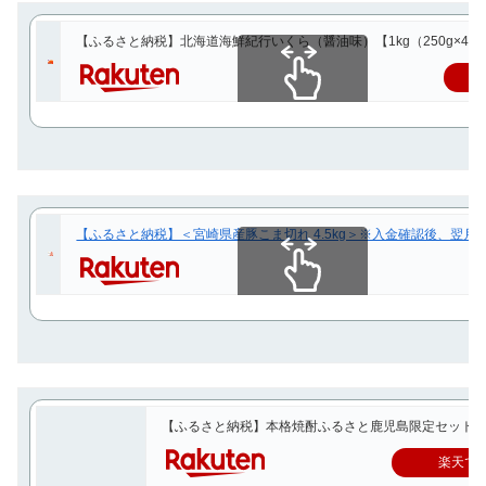
【ふるさと納税】北海道海鮮紀行いくら（醤油味）【1kg（250g×4）】
スクロールできます
【ふるさと納税】＜宮崎県産豚こま切れ 4.5kg＞※入金確認後、翌月末迄に
スクロールできます
【ふるさと納税】本格焼酎ふるさと鹿児島限定セット
楽天で