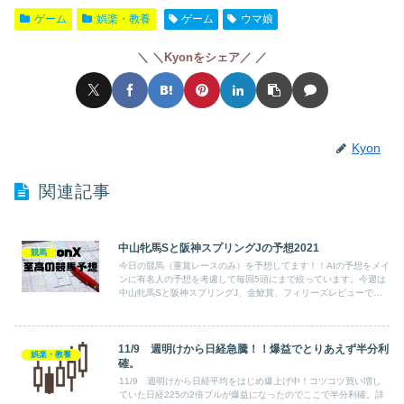
e
er
et
n
ゲーム
娯楽・教養
ゲーム
ウマ娘
b
a
＼Kyonをシェア／
o
o
k
Kyon
関連記事
中山牝馬Sと阪神スプリングJの予想2021
競馬
今日の競馬（重賞レースのみ）を予想してます！！AIの予想をメイ
ンに有名人の予想を考慮して毎回5頭にまで絞っています。今週は
中山牝馬Sと阪神スプリングJ、金鯱賞、フィリーズレビューで
す。どうぞよろしくお願いします。
11/9 週明けから日経急騰！！爆益でとりあえず半分利
娯楽・教養
確。
11/9 週明けから日経平均をはじめ爆上げ中！コツコツ買い増し
ていた日経225の2倍ブルが爆益になったのでここで半分利確。詳