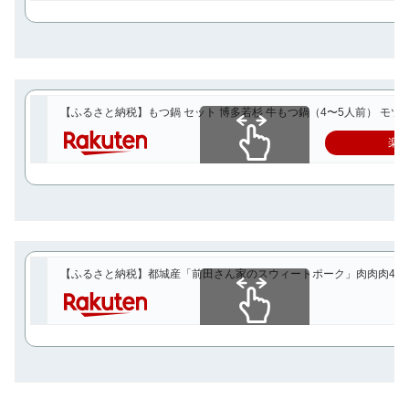
【ふるさと納税】もつ鍋 セット 博多若杉 牛もつ鍋（4〜5人前） モツ鍋
楽
スクロールできます
【ふるさと納税】都城産「前田さん家のスウィートポーク」肉肉肉4kgセッ
スクロールできます