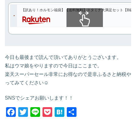
【訳あり！ホルモン福袋】【送料無料】スタミナ大満足セット【B級グルメ】
スクロールできます
今日も最後まで読んで頂いてありがとうございます。
私はウマ娘をやりますので今日はここまで。
楽天スーパーセール非常にお得なので是非ふるさと納税や
ってみてください☺
SNSでシェアお願いします！！
F
T
Li
P
H
共
a
wi
n
o
at
有
c
tt
e
ck
e