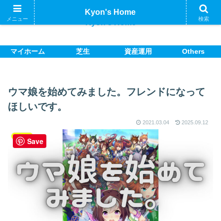
Kyon's Home
メニュー
検索
Kyon's Home
マイホーム
芝生
資産運用
Others
ウマ娘を始めてみました。フレンドになって
ほしいです。
2021.03.04
2025.09.12
ゲーム
Save