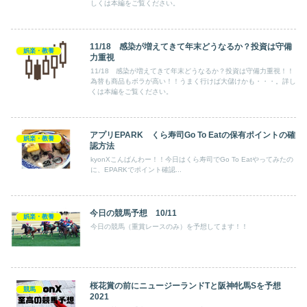
しくは本編をご覧ください。
11/18 感染が増えてきて年末どうなるか？投資は守備
娯楽・教養
力重視
11/18 感染が増えてきて年末どうなるか？投資は守備力重視！！
為替も商品もボラが高い！！うまく行けば大儲けかも・・・。詳し
くは本編をご覧ください。
アプリEPARK くら寿司Go To Eatの保有ポイントの確
娯楽・教養
認方法
kyonXこんばんわー！！今日はくら寿司でGo To Eatやってみたの
に、EPARKでポイント確認...
今日の競馬予想 10/11
娯楽・教養
今日の競馬（重賞レースのみ）を予想してます！！
桜花賞の前にニュージーランドTと阪神牝馬Sを予想
競馬
2021