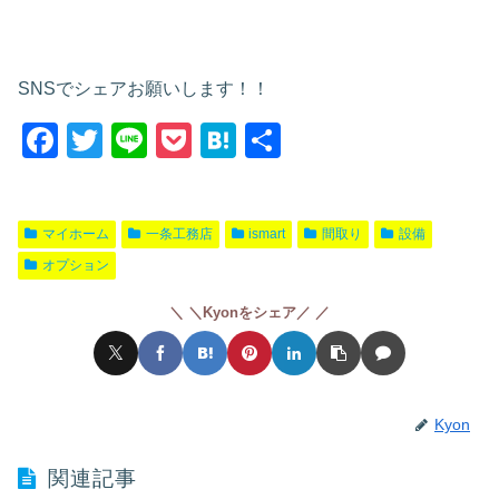
SNSでシェアお願いします！！
F
T
Li
P
H
共
a
wi
n
o
at
有
c
tt
e
ck
e
マイホーム
一条工務店
ismart
間取り
設備
e
er
et
n
オプション
b
a
o
＼Kyonをシェア／
o
k
Kyon
関連記事