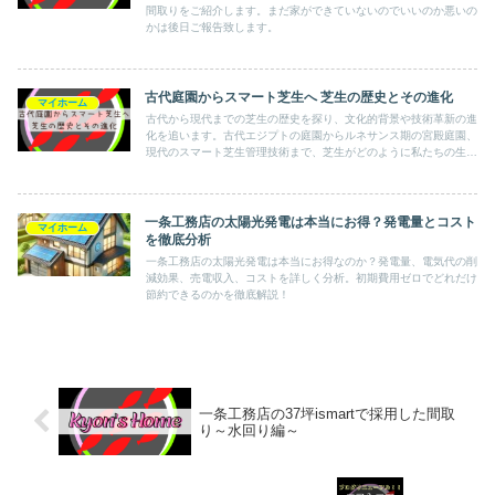
間取りをご紹介します。まだ家ができていないのでいいのか悪いの
かは後日ご報告致します。
古代庭園からスマート芝生へ 芝生の歴史とその進化
マイホーム
古代から現代までの芝生の歴史を探り、文化的背景や技術革新の進
化を追います。古代エジプトの庭園からルネサンス期の宮殿庭園、
現代のスマート芝生管理技術まで、芝生がどのように私たちの生活
と環境に影響を与えてきたかを解説します。未来の持続可能な芝生
管理の展望も考察します。
一条工務店の太陽光発電は本当にお得？発電量とコスト
マイホーム
を徹底分析
一条工務店の太陽光発電は本当にお得なのか？発電量、電気代の削
減効果、売電収入、コストを詳しく分析。初期費用ゼロでどれだけ
節約できるのかを徹底解説！
一条工務店の37坪ismartで採用した間取
り～水回り編～