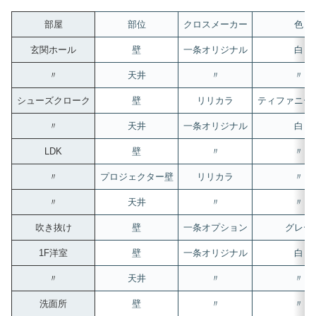
部屋
部位
クロスメーカー
色
玄関ホール
壁
一条オリジナル
白
〃
天井
〃
〃
シューズクローク
壁
リリカラ
ティファニー
〃
天井
一条オリジナル
白
LDK
壁
〃
〃
〃
プロジェクター壁
リリカラ
〃
〃
天井
〃
〃
吹き抜け
壁
一条オプション
グレー
1F洋室
壁
一条オリジナル
白
〃
天井
〃
〃
洗面所
壁
〃
〃