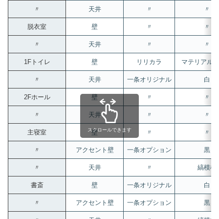
〃
天井
〃
〃
脱衣室
壁
〃
〃
〃
天井
〃
〃
1Fトイレ
壁
リリカラ
マテリアル
〃
天井
一条オリジナル
白
2Fホール
壁
〃
〃
〃
天井
〃
〃
スクロールできます
主寝室
壁
〃
〃
〃
アクセント壁
一条オプション
黒
〃
天井
〃
縞模様
書斎
壁
一条オリジナル
白
〃
アクセント壁
一条オプション
黒