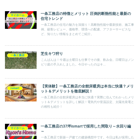
一条工務店の特徴とメリット 圧倒的断熱性能と最新の
マイホーム
住宅トレンド
一条工務店の住宅の魅力を深掘り！高断熱性能や最新技術、施工事
例、顧客レビュー、価格帯、環境への配慮、アフターサービスな
ど、知りたい情報をまとめてご紹介。
芝生キワ狩り
一条工務店
こんばんは！今週は土曜日も仕事でその後、飲み会。日曜日はノン
ビリ庭の手入れしました。今日やったのはキ...
【実体験】一条工務店の全館床暖房は本当に快適？メリ
ismart
ット＆デメリットを徹底解説！
一条工務店の全館床暖房は本当に快適？実際に住んでわかったメリ
ット＆デメリットを詳しく解説！電気代や室温設定、太陽光発電と
の相性も紹介！
一条工務店の37坪ismartで採用した間取り～水回り編
マイホーム
～
一条工務店で新築一戸建ての建築構想中です。今日は私が採用した