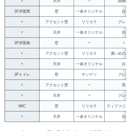
〃
天井
〃
縞模様
2F洋室西
壁
一条オリジナル
白
〃
アクセント壁
リリカラ
グレー
〃
天井
一条オリジナル
白
2F洋室南
壁
〃
〃
〃
アクセント壁
リリカラ
濃いめのグ
〃
天井
一条オリジナル
白
2Fトイレ
壁
サンゲツ
グレー
〃
アクセント壁
〃
黒
〃
天井
〃
グレー
WIC
壁
リリカラ
ティファニー
〃
天井
一条オリジナル
白