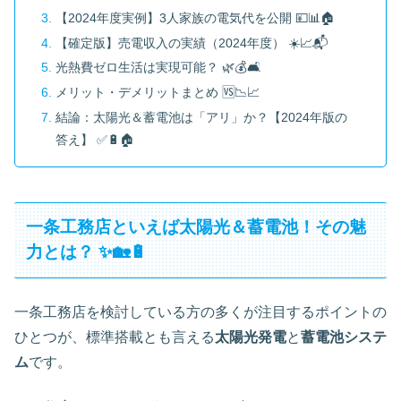
【2024年度実例】3人家族の電気代を公開 💴📊🏠
【確定版】売電収入の実績（2024年度） ☀️📈📬
光熱費ゼロ生活は実現可能？ 🌿💰🛋
メリット・デメリットまとめ 🆚📉📈
結論：太陽光＆蓄電池は「アリ」か？【2024年版の
答え】 ✅🔋🏠
一条工務店といえば太陽光＆蓄電池！その魅
力とは？ ✨🏡🔋
一条工務店を検討している方の多くが注目するポイントの
ひとつが、標準搭載とも言える
太陽光発電
と
蓄電池システ
ム
です。