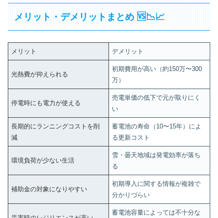
メリット・デメリットまとめ 🆚📉📈
メリット
デメリット
初期費用が高い（約150万〜300
光熱費が抑えられる
万）
売電単価の低下で元が取りにく
停電時にも電力が使える
い
長期的にランニングコストを削
蓄電池の寿命（10〜15年）によ
減
る更新コスト
雪・曇天地域は発電効率が落ち
環境負荷が少ない生活
る
初期導入に関する情報が複雑で
補助金の対象になりやすい
分かりづらい
蓄電池容量によっては不十分な
災害時のレジリエンスが高い