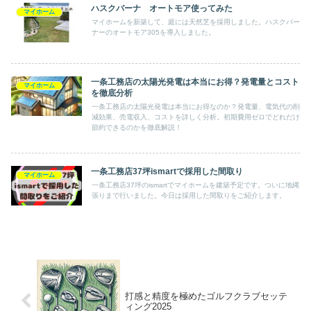
ハスクバーナ オートモア使ってみた
マイホーム
マイホームを新築して、庭には天然芝を採用しました。ハスクバー
ナーのオートモア305を導入しました。
一条工務店の太陽光発電は本当にお得？発電量とコスト
マイホーム
を徹底分析
一条工務店の太陽光発電は本当にお得なのか？発電量、電気代の削
減効果、売電収入、コストを詳しく分析。初期費用ゼロでどれだけ
節約できるのかを徹底解説！
一条工務店37坪ismartで採用した間取り
マイホーム
一条工務店37坪のismartでマイホームを建築予定です。ついに地縄
張りまで行いました。今日は採用した間取りをご紹介します。
打感と精度を極めたゴルフクラブセッテ
ィング2025