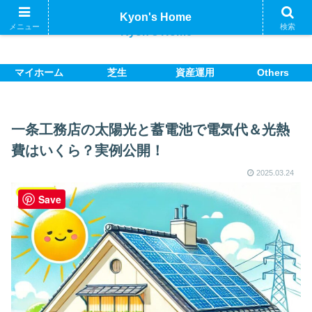
Kyon's Home
メニュー
検索
Kyon's Home
マイホーム
芝生
資産運用
Others
一条工務店の太陽光と蓄電池で電気代＆光熱
費はいくら？実例公開！
2025.03.24
マイホーム
Save