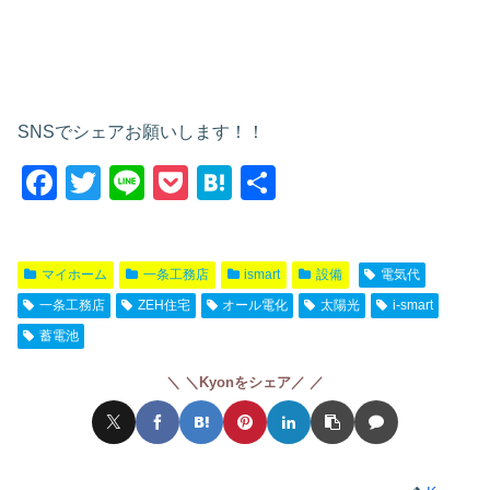
SNSでシェアお願いします！！
F
T
Li
P
H
共
a
wi
n
o
at
有
c
tt
e
ck
e
マイホーム
一条工務店
ismart
設備
電気代
e
er
et
n
一条工務店
ZEH住宅
オール電化
太陽光
i-smart
b
a
蓄電池
o
o
＼Kyonをシェア／
k