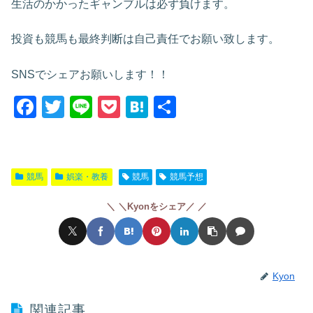
生活のかかったギャンブルは必ず負けます。
投資も競馬も最終判断は自己責任でお願い致します。
SNSでシェアお願いします！！
F
T
Li
P
H
共
a
wi
n
o
at
有
c
tt
e
ck
e
e
er
et
n
競馬
娯楽・教養
競馬
競馬予想
b
a
＼Kyonをシェア／
o
o
k
Kyon
関連記事