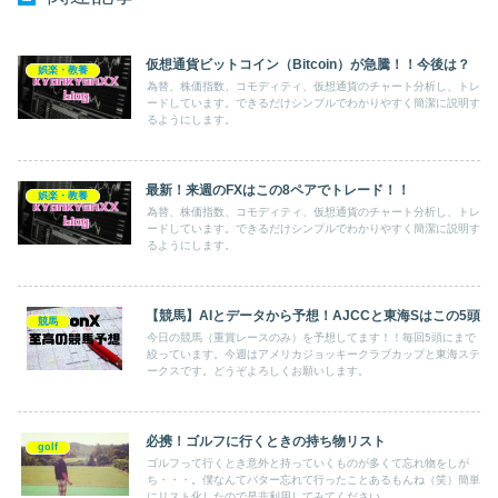
仮想通貨ビットコイン（Bitcoin）が急騰！！今後は？
娯楽・教養
為替、株価指数、コモディティ、仮想通貨のチャート分析し、トレ
ードしています。できるだけシンプルでわかりやすく簡潔に説明す
るようにします。
最新！来週のFXはこの8ペアでトレード！！
娯楽・教養
為替、株価指数、コモディティ、仮想通貨のチャート分析し、トレ
ードしています。できるだけシンプルでわかりやすく簡潔に説明す
るようにします。
【競馬】AIとデータから予想！AJCCと東海Sはこの5頭
競馬
今日の競馬（重賞レースのみ）を予想してます！！毎回5頭にまで
絞っています。今週はアメリカジョッキークラブカップと東海ステ
ークスです。どうぞよろしくお願いします。
必携！ゴルフに行くときの持ち物リスト
golf
ゴルフって行くとき意外と持っていくものが多くて忘れ物をしが
ち・・・。僕なんてパター忘れて行ったことあるもんね（笑）簡単
にリスト化したので是非利用してみてください。