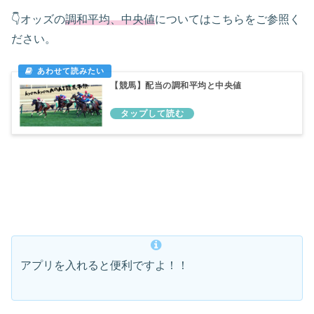
👇オッズの
調和平均、中央値
についてはこちらをご参照く
ださい。
【競馬】配当の調和平均と中央値
アプリを入れると便利ですよ！！