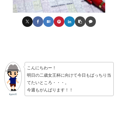
こんにちわー！
明日の二歳女王杯に向けて今日もばっちり当
てたいところ・・・。
今週もがんばります！！
kyonX