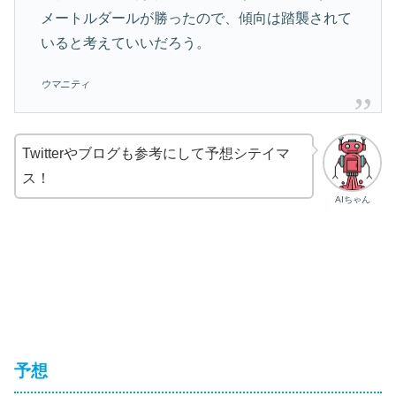
メートルダールが勝ったので、傾向は踏襲されて
いると考えていいだろう。
ウマニティ
Twitterやブログも参考にして予想シテイマ
ス！
AIちゃん
予想