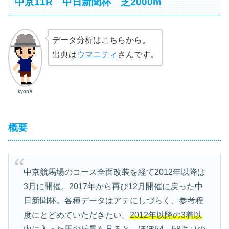
中京11R 中日新聞杯 芝2000m
データ分析はこちらから。
出典は
ウマニティ
さんです。
kyonX
概要
中京競馬場のコース全面改装を経て2012年以降は
3月に開催。2017年から再び12月開催に戻った中
日新聞杯。各種データはアテにしづらく、参考程
度にとどめていただきたい。
2012年以降の3着以