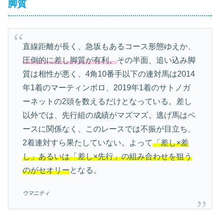
脚質
直線距離が長く、急坂もあるコース形態ゆえか、
圧倒的に差し脚質が有利。
その半面、追い込み脚
質は相性が悪く、4角10番手以下の連対馬は2014
年1着のマーティンボロ、2019年1着のサトノガ
ーネットの2頭を数えるだけとなっている。差し
以外では、先行組の成績がマズマズ。逃げ馬はペ
ースに関係なく、このレースでは不振が目立ち、
2着連対すら果たしていない。よって
「差し×差
し」あるいは「差し×先行」の組み合わせを狙う
のがセオリー
となる。
ウマニティ