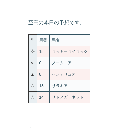
至高の本日の予想です。
印
馬番
馬名
◎
18
ラッキーライラック
○
6
ノームコア
▲
8
センテリュオ
△
13
サラキア
☆
14
サトノガーネット