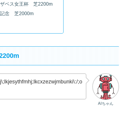
ザベス女王杯 芝2200m
記念 芝2000m
200m
\;lkjesythfmhj;lkcxzezwjmbunki\:/;o
AIちゃん