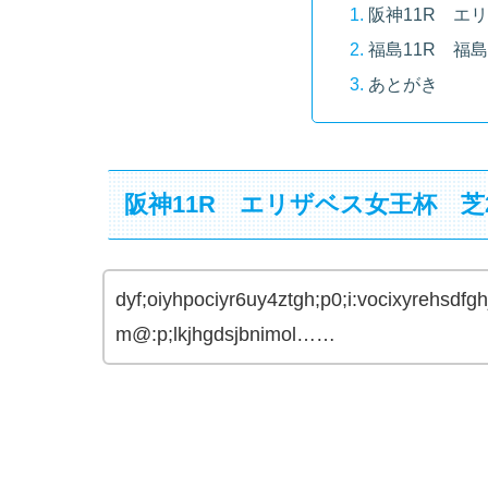
阪神11R エリ
福島11R 福島
あとがき
阪神11R エリザベス女王杯 芝2
dyf;oiyhpociyr6uy4ztgh;p0;i:vocixyrehsdfghj
m@:p;lkjhgdsjbnimol……