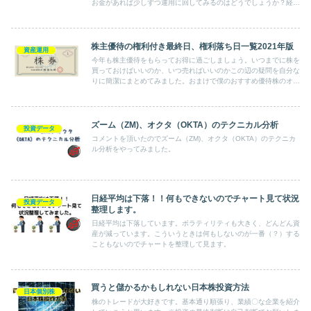
お金があれば少しずつ運用に回してみるのはどうでしょうか？経済
にも目が向きますし、おすすめですよー♪
株主優待の権利付き最終日、権利落ち日一覧2021年版
資産運用
今年も株主優待をもらってお得に過ごしましょう。いつまでに株を
買っておけばいいのか、いつ売ればいいのかこの辺の疑問を自分な
りに簡潔にまとめてみました。おまけで僕のおすすめ優待株のオリ
ックスのチャートをみてみたよ。
ズーム（ZM)、オクタ（OKTA）のテクニカル分析
投資データ
コメントを頂いたのでズーム（ZM)、オクタ（OKTA）のテクニカ
ル分析をやってみました。
日経平均は下落！！何もできないのでチャート見て状況
投資データ
整理します。
日経平均は下落しています。ボラティリティも大きく、どんどん資
産が減っています。こういうときは何もしないのが一番（？）する
こともないのでチャートを整理して見ます。
買うと儲かるかもしれない日本株投資方法
日本個別株
株のトレードが大好きです。基本通り順張り、業績〇な企業を紹介