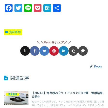
F
T
Li
P
H
共
a
wi
n
o
at
有
c
tt
e
ck
e
e
er
et
n
資産運用
b
a
＼Kyonをシェア／
o
o
k
Kyon
関連記事
【2021.1】毎月積み立て！アメリカETF6選 運用結果
資産運用
公開中
めちゃくちゃ簡単です。アメリカのETFを毎月買う作戦！誰でも簡
単にできますし、何よりパフォーマンスが高いです！貯金している