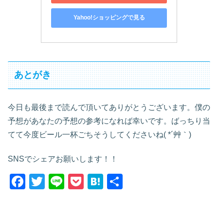
Yahoo!ショッピングで見る
あとがき
今日も最後まで読んで頂いてありがとうございます。僕の
予想があなたの予想の参考になれば幸いです。ばっちり当
てて今度ビール一杯ごちそうしてくださいね( *´艸｀)
SNSでシェアお願いします！！
F
T
Li
P
H
共
a
wi
n
o
at
有
c
tt
e
ck
e