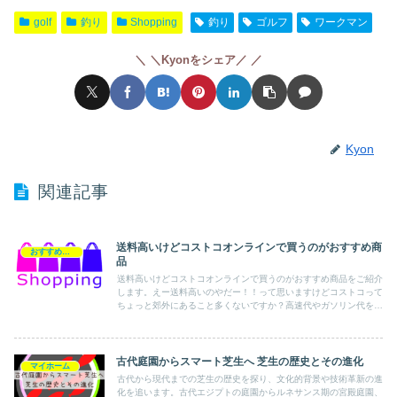
e
er
et
n
golf
釣り
Shopping
釣り
ゴルフ
ワークマン
b
a
＼Kyonをシェア／
o
o
k
Kyon
関連記事
送料高いけどコストコオンラインで買うのがおすすめ商
おすすめ商品
品
送料高いけどコストコオンラインで買うのがおすすめ商品をご紹介
します。えー送料高いのやだー！！って思いますけどコストコって
ちょっと郊外にあること多くないですか？高速代やガソリン代を考
えたらあっさりオンラインで買った方がいいとおもいますよー
古代庭園からスマート芝生へ 芝生の歴史とその進化
マイホーム
古代から現代までの芝生の歴史を探り、文化的背景や技術革新の進
化を追います。古代エジプトの庭園からルネサンス期の宮殿庭園、