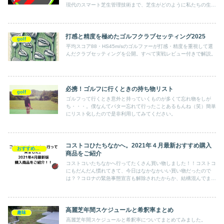
現代のスマート芝生管理技術まで、芝生がどのように私たちの生活
と環境に影響を与えてきたかを解説します。未来の持続可能な芝生
管理の展望も考察します。
打感と精度を極めたゴルフクラブセッティング2025
golf
平均スコア88・HS45m/sのゴルファーが打感・精度を重視して選
んだクラブセッティングを公開。すべて実戦レビュー付きで解説。
必携！ゴルフに行くときの持ち物リスト
golf
ゴルフって行くとき意外と持っていくものが多くて忘れ物をしが
ち・・・。僕なんてパター忘れて行ったことあるもんね（笑）簡単
にリスト化したので是非利用してみてください。
コストコひたちなかへ。2021年４月最新おすすめ購入
おすすめ商品
商品をご紹介
コストコいたちなかへ行ってたくさん買い物しました！！コストコ
にもだんだん慣れてきて、今日はなかなかいい買い物だったので
は？？コロナの緊急事態宣言も解除されたからか、結構混んでまし
た・・・。
高麗芝年間スケジュールと希釈率まとめ
趣味
高麗芝年間スケジュールと希釈率についてまとめてみました。