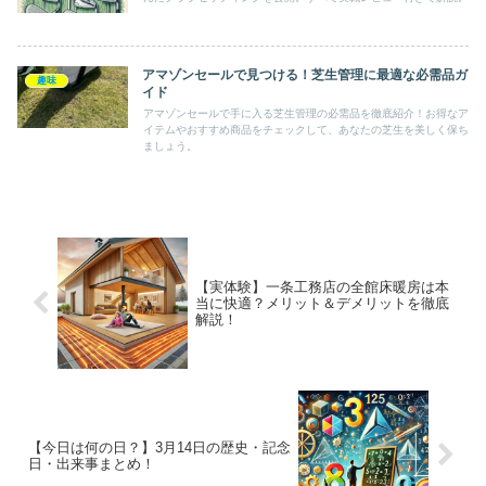
アマゾンセールで見つける！芝生管理に最適な必需品ガ
趣味
イド
アマゾンセールで手に入る芝生管理の必需品を徹底紹介！お得なア
イテムやおすすめ商品をチェックして、あなたの芝生を美しく保ち
ましょう。
【実体験】一条工務店の全館床暖房は本
当に快適？メリット＆デメリットを徹底
解説！
【今日は何の日？】3月14日の歴史・記念
日・出来事まとめ！