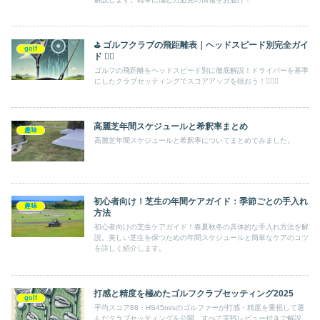
⛳ ゴルフクラブの飛距離表｜ヘッドスピード別完全ガイ
golf
ド 🏌️‍♂️
ゴルフの飛距離をヘッドスピード別に徹底解説！ドライバーを基準
にしたクラブセッティングでスコアアップを狙おう！🏌️‍♂️✨
高麗芝年間スケジュールと希釈率まとめ
趣味
高麗芝年間スケジュールと希釈率についてまとめてみました。
初心者向け！芝生の年間ケアガイド：季節ごとの手入れ
趣味
方法
初心者向けの芝生ケアガイド！春夏秋冬の具体的な手入れ方法を解
説。美しい芝生を保つための年間スケジュールと簡単なケアのコツ
を詳しく紹介します。
打感と精度を極めたゴルフクラブセッティング2025
golf
平均スコア88・HS45m/sのゴルファーが打感・精度を重視して選
んだクラブセッティングを公開。すべて実戦レビュー付きで解説。