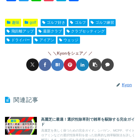
a
wi
n
o
at
有
c
tt
e
ck
e
趣味
golf
ゴルフ好き
ゴルフ
ゴルフ練習
e
er
et
n
飛距離アップ
最新クラブ
クラブセッティング
b
a
ドライバー
アイアン
ウェッジ
o
o
＼Kyonをシェア／
k
Kyon
関連記事
高麗芝に最適！選択性除草剤で雑草を駆除する完全ガイ
趣味
ド
高麗芝を美しく保つための完全ガイド。シバゲン、MCPP、ザイト
ロアミンなどの選択性除草剤を使った効果的な雑草駆除法を詳しく
解説します。雑草に悩む方必見の情報をお届け！