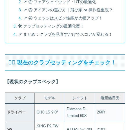
📌 ② フェアウェイウッド・UTの最適化
📌 ③ アイアンの選び方｜飛び系 or 操作性重視？
📌 ④ ウェッジはスピン性能が大幅アップ！
🛠 クラブセッティングの最適化案！
📌 まとめ：クラブを見直すだけでスコアが変わる！
🏌️‍♂️ 現在のクラブセッティングをチェック！
【現状のクラブスペック】
クラブ
モデル
シャフト
飛距離目安
Diamana D-
ドライバー
Qi10 LS 9.0°
260Y
Limited 60X
KING F9 FW
5W
ATTAS G7 70X
210Y