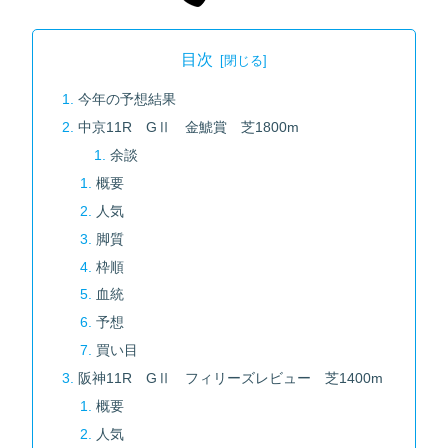
目次
今年の予想結果
中京11R GⅡ 金鯱賞 芝1800m
余談
概要
人気
脚質
枠順
血統
予想
買い目
阪神11R GⅡ フィリーズレビュー 芝1400m
概要
人気