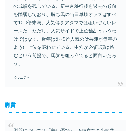
の成績を残している。新中京移行後も過去の傾向
を踏襲しており、勝ち馬の当日単勝オッズはすべ
て10.0倍未満。人気薄をアタマでは狙いづらいレ
ースだ。ただし、人気サイドで上位独占というわ
けではなく、近年は5～9番人気の伏兵陣が毎年の
ように上位を賑わせている。中穴が必ず1頭は絡
むという前提で、馬券を組み立てると面白いだろ
う。
ウマニティ
脚質
脚質については「差し優勢」
。9頭立ての少頭数