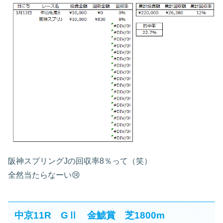
阪神スプリングJの回収率8％って（笑）
全然当たらなーい😢
中京11R GⅡ 金鯱賞 芝1800m