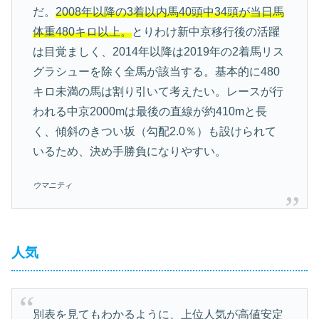
だ。
2008年以降の3着以内馬40頭中34頭が当日馬
体重480キロ以上。
とりわけ新中京移行後の活躍
は目覚ましく、2014年以降は2019年の2着馬リス
グラシューを除く全馬が該当する。基本的に480
キロ未満の馬は割り引いて考えたい。レースが行
われる中京2000mは最後の直線が約410mと長
く、傾斜のきつい坂（勾配2.0％）も設けられて
いるため、決め手勝負になりやすい。
ウマニティ
人気
別表を見てもわかるように、上位人気が高値安定