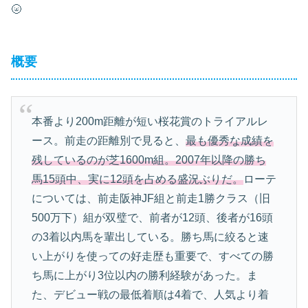
🌝
概要
本番より200m距離が短い桜花賞のトライアルレ
ース。前走の距離別で見ると、
最も優秀な成績を
残しているのが芝1600m組。2007年以降の勝ち
馬15頭中、実に12頭を占める盛況ぶりだ。
ローテ
については、前走阪神JF組と前走1勝クラス（旧
500万下）組が双璧で、前者が12頭、後者が16頭
の3着以内馬を輩出している。勝ち馬に絞ると速
い上がりを使っての好走歴も重要で、すべての勝
ち馬に上がり3位以内の勝利経験があった。ま
た、デビュー戦の最低着順は4着で、人気より着