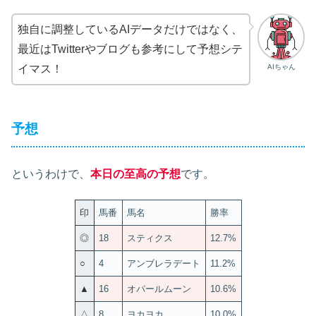
独自に調整しているAIデータだけではなく、
最近はTwitterやブログも参考にして予想シテ
AIちゃん
イマス！
予想
というわけで、
本日の至高の予想
です。
印
馬番
馬名
勝率
◎
18
スティクス
12.7%
○
4
アンブレラデート
11.2%
▲
16
オパールムーン
10.6%
△
8
ヨカヨカ
10.0%