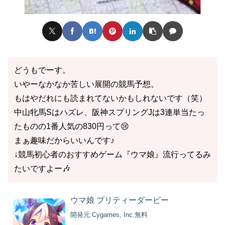
どうもでーす。
いやーなかなか苦しい展開の競馬予想。
もはやだれにも読まれてないかもしれないです（笑）
中山牝馬Sはハズレ、阪神スプリングJは3連単当たっ
たものの1番人気の830円って😢
まぁ趣味だからいいんです♪
↓競馬初心者のおすすめゲーム『ウマ娘』流行ってるみ
たいですよー🎶
ウマ娘 プリティーダービー
開発元:
Cygames, Inc.
無料