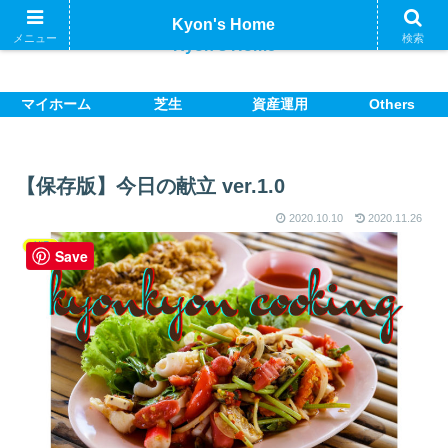
Kyon's Home
メニュー
検索
Kyon's Home
マイホーム
芝生
資産運用
Others
【保存版】今日の献立 ver.1.0
2020.10.10
2020.11.26
料理
Save