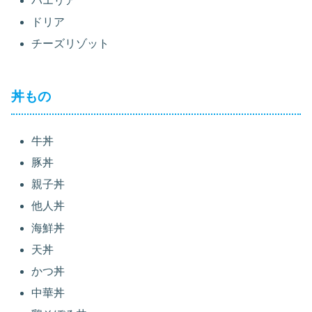
パエリア
ドリア
チーズリゾット
丼もの
牛丼
豚丼
親子丼
他人丼
海鮮丼
天丼
かつ丼
中華丼