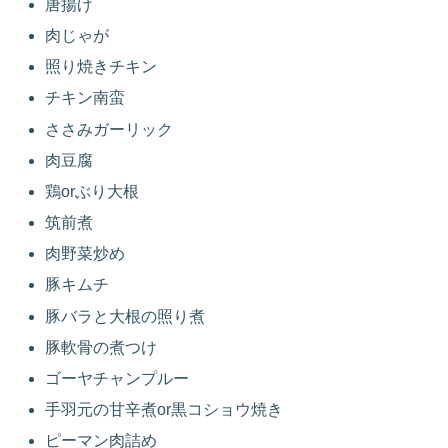
唐揚げ
肉じゃが
照り焼きチキン
チキン南蛮
ささみガーリック
肉豆腐
鶏orぶり大根
筑前煮
肉野菜炒め
豚キムチ
豚バラと大根の照り煮
豚軟骨の煮つけ
ゴーヤチャンプルー
手羽元の甘辛煮or黒コショウ焼き
ピーマン肉詰め