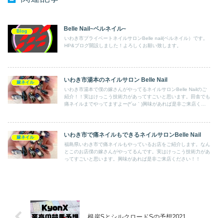
Belle Nail~ベルネイル~
Blog
いわき市プライベートネイルサロンBelle nail(ベルネイル）です。
HP&ブログ開設しました！よろしくお願い致します。
いわき市湯本のネイルサロン Belle Nail
嫁ネイル
いわき市湯本で僕の嫁さんがやってるネイルサロンBelle Nailのご
紹介！！実はけっこう技術力があってすごいと思います。田舎でも
痛ネイルまでやってますよー(*´ω｀)興味があれば是非ご来店くだ
さい！！
いわき市で痛ネイルもできるネイルサロンBelle Nail
嫁ネイル
福島県いわき市で痛ネイルもやっているお店をご紹介します。なん
とこのお店僕の嫁さんがやってるんです。実はけっこう技術力があ
ってすごいと思います。興味があれば是非ご来店ください！！
根岸SとシルクロードSの予想2021