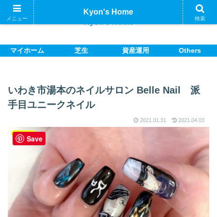
Kyon's Home
メニュー
検索
Kyon's Home
マイホーム
芝生
資産運用
Others
いわき市湯本のネイルサロン Belle Nail 派
手目ユニークネイル
2021.01.31
2021.04.03
嫁ネイル
Save