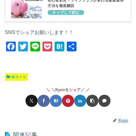
初心者必見！ライフプランが変わる資産運用
方法を徹底解説
SNSでシェアお願いします！！
F
T
Li
P
H
共
a
wi
n
o
at
有
c
tt
e
ck
e
e
er
et
n
嫁ネイル
b
a
＼Kyonをシェア／
o
o
k
Kyon
関連記事