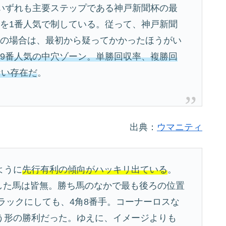
、いずれも主要ステップである神戸新聞杯の最
杯を1番人気で制している。従って、神戸新聞
気の場合は、最初から疑ってかかったほうがい
～9番人気の中穴ゾーン。単勝回収率、複勝回
ない存在だ
。
出典：
ウマニティ
ように
先行有利の傾向がハッキリ出ている
。
勝利した馬は皆無。勝ち馬のなかで最も後ろの位置
ブラックにしても、4角8番手。コーナーロスな
う形の勝利だった。ゆえに、イメージよりも