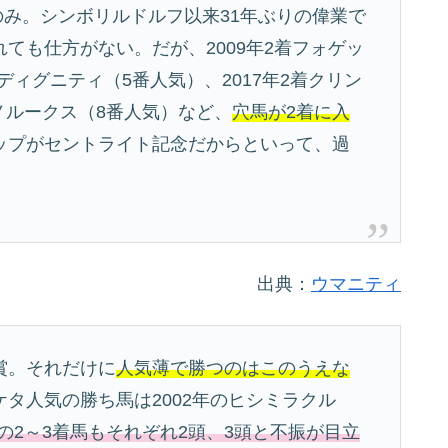
頭のみ。シンボリルドルフ以来31年ぶりの偉業で
ても仕方がない。だが、2009年2着フォゲッ
ディグニティ（5番人気）、2017年2着クリン
トノルークス（8番人気）など、
穴馬が2着に入
ップがセントライト記念だからといって、過
出典：
ウマニティ
賞。それだけに
人気薄で勝つのはこのうえな
タ人気の勝ち馬は2002年のヒシミラクル
降の2～3着馬もそれぞれ2頭、3頭と不振が目立