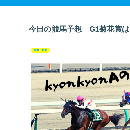
今日の競馬予想 G1菊花賞は
娯楽・教養