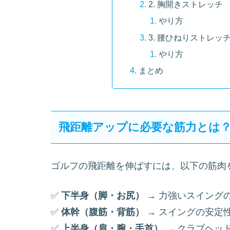
2. 胸開きストレッチ
やり方
3. 腰ひねりストレッ
やり方
まとめ
飛距離アップに必要な筋力とは
ゴルフの飛距離を伸ばすには、以下の筋肉
✅
下半身（脚・お尻）
→ 力強いスイング
✅
体幹（腹筋・背筋）
→ スイングの安定
✅
上半身（肩・腕・手首）
→ クラブヘッ