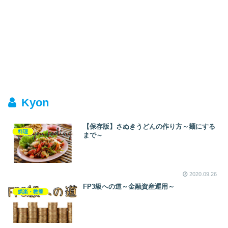
Kyon
【保存版】さぬきうどんの作り方～麺にする
料理
まで～
2020.09.26
FP3級への道～金融資産運用～
娯楽・教養