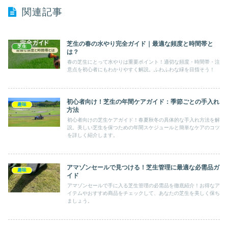
関連記事
芝生の春の水やり完全ガイド｜最適な頻度と時間帯と
芝生
は？
春の芝生にとって水やりは重要ポイント！適切な頻度・時間帯・注
意点を初心者にもわかりやすく解説。ふわふわな緑を目指そう！
初心者向け！芝生の年間ケアガイド：季節ごとの手入れ
趣味
方法
初心者向けの芝生ケアガイド！春夏秋冬の具体的な手入れ方法を解
説。美しい芝生を保つための年間スケジュールと簡単なケアのコツ
を詳しく紹介します。
アマゾンセールで見つける！芝生管理に最適な必需品ガ
趣味
イド
アマゾンセールで手に入る芝生管理の必需品を徹底紹介！お得なア
イテムやおすすめ商品をチェックして、あなたの芝生を美しく保ち
ましょう。