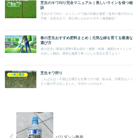
芝生のキワ刈り完全マニュアル｜美しいラインを保つ秘
芝生
訣
芝生のキワ刈り・エッジングで庭の印象が激変！道具の選び方から
手順・注意点まで、初心者にもわかりやすく徹底解説！
春の芝生おすすめ肥料まとめ｜元気な緑を育てる最適な
芝生
選び方
春の芝生に最適な肥料5選を紹介！種類・特徴・施肥のタイミング
を詳しく解説。適切な施肥で青々とした芝生を育てよう！
芝生キワ狩り
一条工務店
こんばんは！今週は土曜日も仕事でその後、飲み会。日曜日はノン
ビリ庭の手入れしました。今日やったのはキ...
バリダシン散布