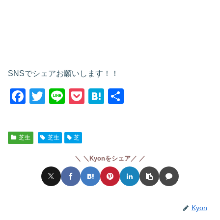
SNSでシェアお願いします！！
F
T
Li
P
H
共
a
wi
n
o
at
有
c
tt
e
ck
e
芝生
芝生
芝
e
er
et
n
b
a
＼Kyonをシェア／
o
o
k
Kyon