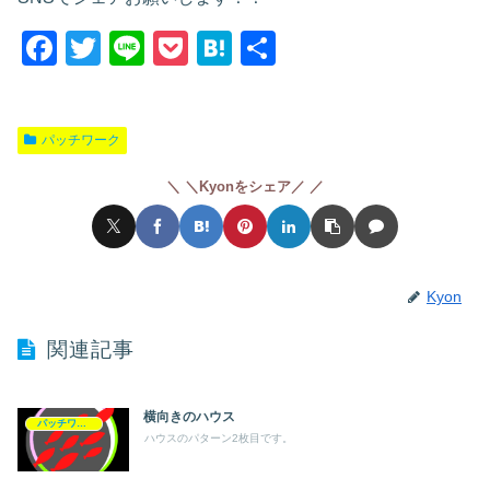
F
T
Li
P
H
共
a
wi
n
o
at
有
c
tt
e
ck
e
パッチワーク
e
er
et
n
b
a
＼Kyonをシェア／
o
o
k
Kyon
関連記事
横向きのハウス
パッチワーク
ハウスのパターン2枚目です。