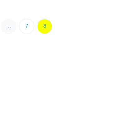
…
7
8