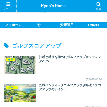
Kyon's Home
メニュー
検索
Kyon's Home
マイホーム
芝生
資産運用
Others
ゴルフスコアアップ
打感と精度を極めたゴルフクラブセッティン
golf
グ2025
2025.03.24
茨城パシフィックゴルフクラブ攻略法！スコ
ゲーム
アアップのポイント